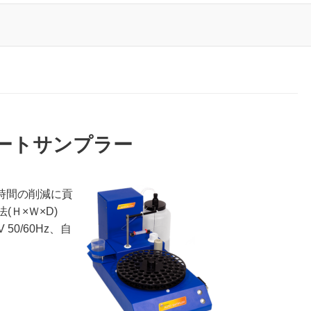
オートサンプラー
時間の削減に貢
(Ｈ×Ｗ×D)
V 50/60Hz、自