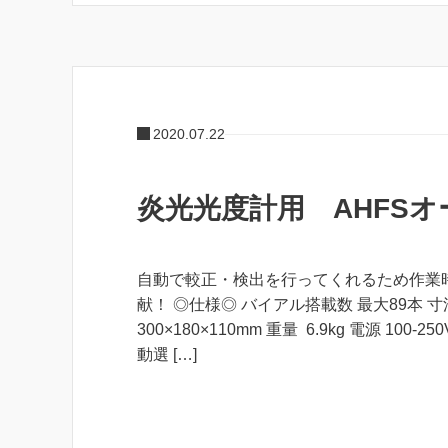
2020.07.22
炎光光度計用 AHFS
自動で較正・検出を行ってくれるため作業
献！ ◎仕様◎ バイアル搭載数 最大89本 寸法
300×180×110mm 重量 6.9kg 電源 100-250
動選 […]