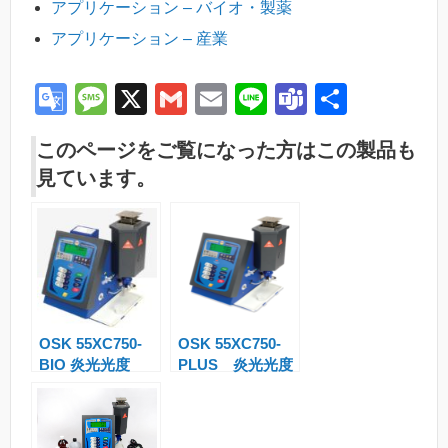
アプリケーション – バイオ・製薬
アプリケーション – 産業
G
M
X
G
E
Li
T
共
o
e
m
m
n
e
有
このページをご覧になった方はこの製品も
o
ss
ail
ail
e
a
見ています。
gl
a
m
e
g
s
Tr
e
a
n
OSK 55XC750-
OSK 55XC750-
sl
BIO 炎光光度
PLUS 炎光光度
at
計 BWB-BIO
計 BWB-XP
PLUS 内部標準
e
機能付属