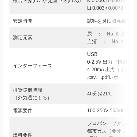
検出限界(LOD)/ 定量下限(LOQ)
K 0.0005 / 0.0013 mmo
Li 0.003 / 0.0072 mmol
安定時間
試料を炎に噴霧後 1
尿 ： Na, K または Li
測定元素
血清 ： Na, K または 
USB
0-2.5V 出力（指定
インターフェース
4-20mA 出力（オプ
.csv、.pdfレポート
推奨暖機時間
40分@21℃
（外気温による）
電源要件
100-250V 50/60H
プロパン、ブタン、L
都市ガス（要オプショ
燃料要件