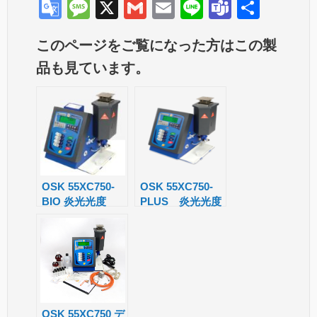
G
M
X
G
E
Li
T
共
o
e
m
m
n
e
有
このページをご覧になった方はこの製
o
ss
ail
ail
e
a
品も見ています。
gl
a
m
e
g
s
Tr
e
a
n
sl
OSK 55XC750-
OSK 55XC750-
BIO 炎光光度
PLUS 炎光光度
at
計 BWB-BIO
計 BWB-XP
e
PLUS 内部標準
機能付属
OSK 55XC750 デ