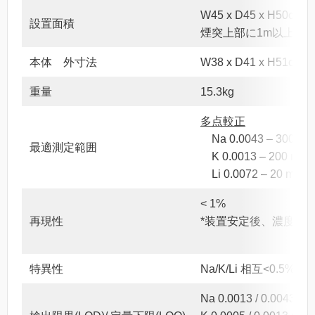
W45 x D45 x H50cm
設置面積
煙突上部に1m以上の
本体 外寸法
W38 x D41 x H51cm
重量
15.3kg
多点較正
Na 0.0043 – 300 mm
最適測定範囲
K 0.0013 – 200 mmol
Li 0.0072 – 20 mmol
< 1%
再現性
*装置安定後、濃度10
特異性
Na/K/Li 相互<0.
Na 0.0013 / 0.0043 mm