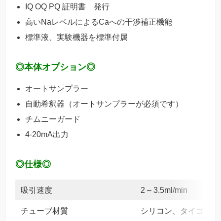
IQ OQ PQ 証明書 発行
高いNaレベルによるCaへの干渉補正機能
標準液、実験機器を標準付属
◎本体オプション◎
オートサンプラー
自動希釈器（オートサンプラーが必須です）
チムニーガード
4-20mA出力
◎仕様◎
吸引速度
2 – 3.5ml/min
チューブ材質
シリコン、タイゴンチ