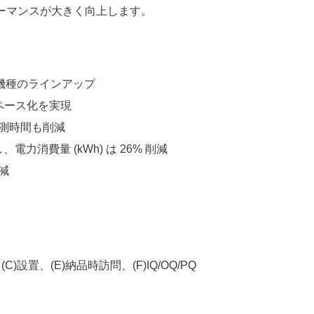
ーマンスが大きく向上します。
機種のラインアップ
ペース化を実現
測時間も削減
力消費量 (kWh) は 26% 削減
減
(C)設置、(E)納品時訪問、(F)IQ/OQ/PQ