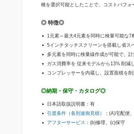
種を選択可能としたことで、コストパフォ
◎ 特徴◎
1元素～最大4元素を同時に検量可能な7
5インチタッチスクリーンを搭載し省ス
多元素を同時に検量線作成が可能で、計
ガス消費率を 従来モデルから13% 削減し、電
コンプレッサーを内蔵し、設置面積を削
◎納期・保守・カタログ◎
日本語取扱説明書：有
引渡条件（各別途御見積）
：(A)宅配便、
アフターサービス
：(b)修理、(c)保守