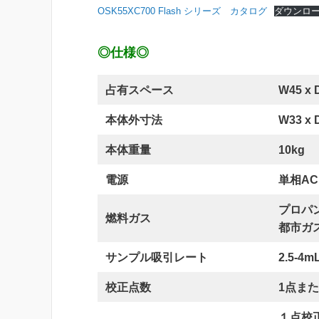
OSK55XC700 Flash シリーズ カタログ
ダウンロ
◎仕様◎
占有スペース
W45 x 
本体外寸法
W33 x 
本体重量
10kg
電源
単相AC1
プロパン
燃料ガス
都市ガ
サンプル吸引レート
2.5-4mL
校正点数
1点ま
１点校