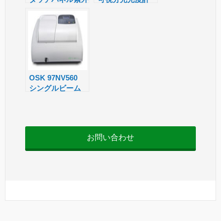
at
可視分光光度計
e
OSK 97NV560
シングルビーム
可視分光光度計
お問い合わせ