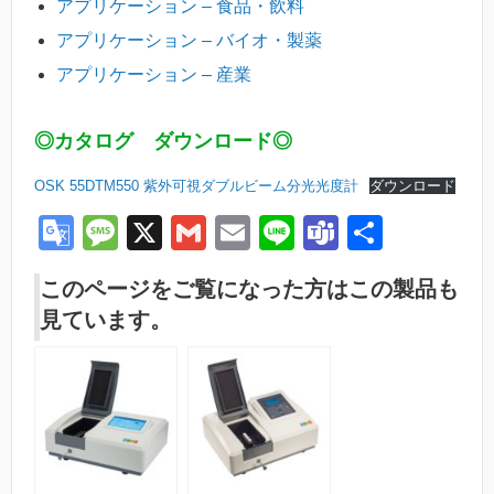
アプリケーション – 食品・飲料
アプリケーション – バイオ・製薬
アプリケーション – 産業
◎カタログ ダウンロード◎
OSK 55DTM550 紫外可視ダブルビーム分光光度計
ダウンロード
G
M
X
G
E
Li
T
共
o
e
m
m
n
e
有
このページをご覧になった方はこの製品も
o
ss
ail
ail
e
a
見ています。
gl
a
m
e
g
s
Tr
e
a
n