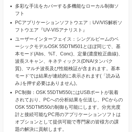
多彩な手法をカバーする多機能なローカル制御ソ
フト
PCアプリケーションソフトウエア：UV/VIS解析ソ
フトウエア『UV-VISアナリスト』
ユーザーインターフェイス：シングルビームのベ
ーシックモデルOSK 55DTM501とほぼ同じで、基
本モード(Abs、%T、Conc)、定量(濃度較正曲線)、
波長スキャン、キネティックス(DNA/タンパク
質)、マルチ波長及び性能検証が含まれます。基本
モードでは結果が連続的に表示されます(「読み込
み｣を押す必要はありません)。
PC制御：OSK 55DTM550にはUSBポートが装着
されており、PCへの分析結果を伝送し、PCからの
OSK 55DTM550の制御も可能にします。分光光度
計と接続可能なPC用のアプリケーションソフトは
オプションとして提供可能で専門家の皆様方の課
題の解決に貢献します。