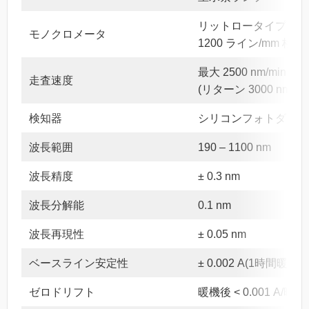
リットロータイプ
モノクロメータ
1200 ライン/mm 格子
最大 2500 nm/min
走査速度
(リターン 3000 nm/min
検知器
シリコンフォトダイオ
波長範囲
190 – 1100 nm
波長精度
± 0.3 nm
波長分解能
0.1 nm
波長再現性
± 0.05 nm
ベースライン安定性
± 0.002 A(1時間暖機後1
ゼロドリフト
暖機後 < 0.001 A/時