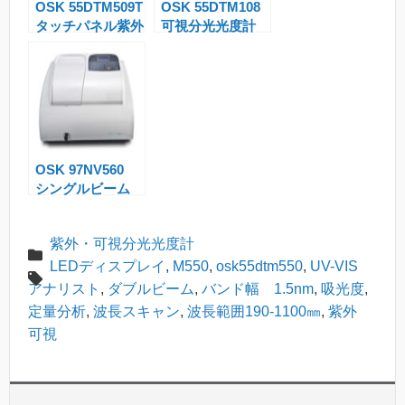
OSK 55DTM509T
OSK 55DTM108
sl
タッチパネル紫外
可視分光光度計
at
可視分光光度計
e
OSK 97NV560
シングルビーム
可視分光光度計
紫外・可視分光光度計
LEDディスプレイ
,
M550
,
osk55dtm550
,
UV-VIS
アナリスト
,
ダブルビーム
,
バンド幅 1.5nm
,
吸光度
,
定量分析
,
波長スキャン
,
波長範囲190-1100㎜
,
紫外
可視