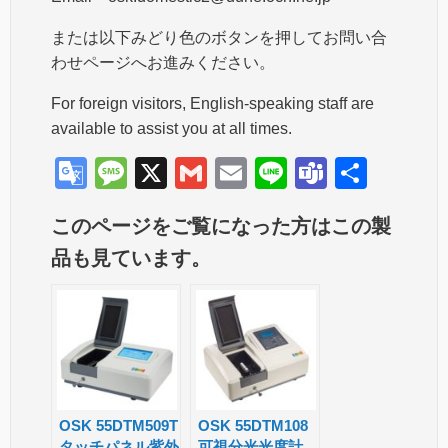
または以下みどり色のボタンを押してお問い合
わせページへお進みください。
For foreign visitors, English-speaking staff are
available to assist you at all times.
G
M
X
G
E
Li
T
共
o
e
m
m
n
e
有
このページをご覧になった方はこの製
o
ss
ail
ail
e
a
品も見ています。
gl
a
m
e
g
s
Tr
e
a
n
sl
OSK 55DTM509T
OSK 55DTM108
タッチパネル紫外
可視分光光度計