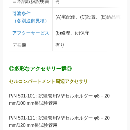
日本語取扱説明書
有
引渡条件
(A)宅配便、(C)設置、(E)納品時訪問、(
（各別途御見積）
アフターサービス
(b)修理、(c)保守
デモ機
有り
◎多彩なアクセサリー群◎
セルコンパートメント周辺アクセサリ
P/N 501-101 : 試験管用V型セルホルダー φ8 – 20
mm/100 mm長試験管用
P/N 501-111 : 試験管用V型セルホルダー φ8 – 20
mm/120 mm長試験管用