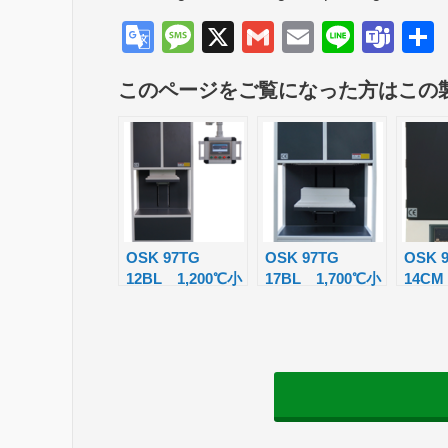
G
M
X
G
E
Li
T
o
e
m
m
n
e
このページをご覧になった方はこの
o
ss
ail
ail
e
a
gl
a
m
e
g
s
Tr
e
a
n
OSK 97TG
OSK 97TG
OSK 
12BL 1,200℃小
17BL 1,700℃小
14CM
sl
型ボトムローディ
型ボトムローディ
ャン
at
ング炉
ング炉
ル炉
e