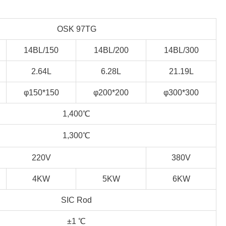
OSK 97TG
14BL/150
14BL/200
14BL/300
2.64L
6.28L
21.19L
φ150*150
φ200*200
φ300*300
1,400℃
1,300℃
220V
380V
4KW
5KW
6KW
SIC Rod
±1 ℃