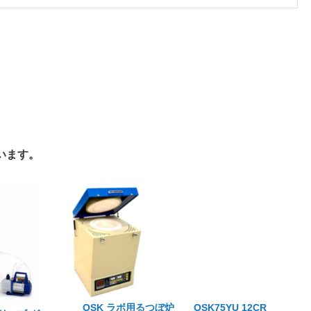
います。
OSK ラボ用るつぼ炉 OSK75YU 12CR