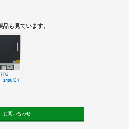
共
有
製品も見ています。
97TG
 1400℃チ
バー式マッフ
お問い合わせ