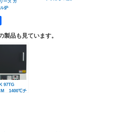
シリーズ ガ
ル炉
共
有
の製品も見ています。
K 97TG
CM 1400℃チ
ンバー式マッフ
炉