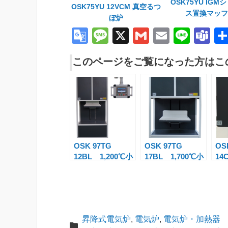
OSK75YU IGM
OSK75YU 12VCM 真空るつ
ス置換マッフ
ぼ炉
G
M
X
G
E
Li
T
o
e
m
m
n
e
このページをご覧になった方はこ
o
ss
ail
ail
e
a
gl
a
m
e
g
s
Tr
e
a
n
OSK 97TG
OSK 97TG
OS
12BL 1,200℃小
17BL 1,700℃小
14
sl
型ボトムローディ
型ボトムローディ
ャ
at
ング炉
ング炉
ル
e
昇降式電気炉
,
電気炉
,
電気炉・加熱器