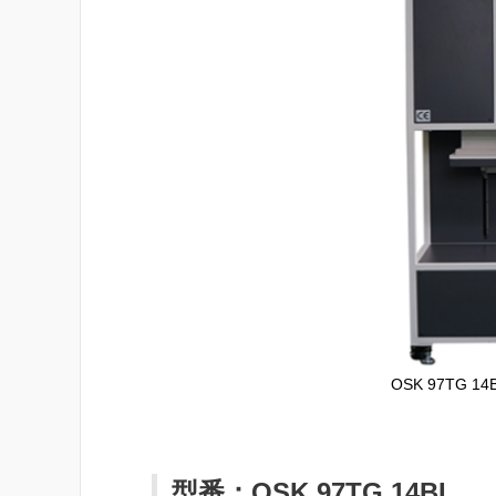
OSK 97TG 
型番：OSK 97TG 14BL