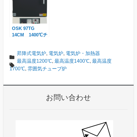
OSK 97TG
14CM 1400℃チ
ャンバー式マッフ
ル炉
昇降式電気炉
,
電気炉
,
電気炉・加熱器
最高温度1200℃
,
最高温度1400℃
,
最高温度
1700℃
,
雰囲気チューブ炉
お問い合わせ