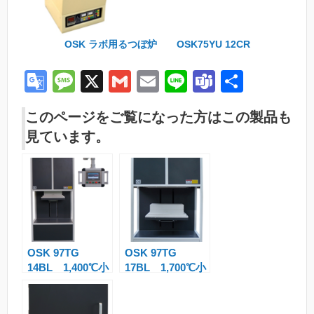
OSK ラボ用るつぼ炉 OSK75YU 12CR
G
M
X
G
E
Li
T
共
o
e
m
m
n
e
有
このページをご覧になった方はこの製品も
o
ss
ail
ail
e
a
見ています。
gl
a
m
e
g
s
Tr
e
a
n
OSK 97TG
OSK 97TG
sl
14BL 1,400℃小
17BL 1,700℃小
at
型ボトムローディ
型ボトムローディ
ング炉
ング炉
e