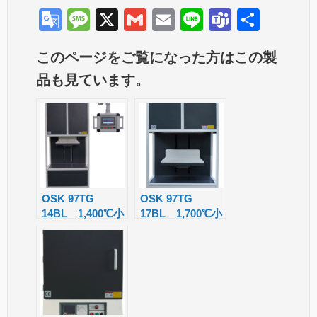
G
M
X
G
E
Li
T
共
o
e
m
m
n
e
有
このページをご覧になった方はこの製
o
ss
ail
ail
e
a
品も見ています。
gl
a
m
e
g
s
Tr
e
a
n
sl
OSK 97TG
OSK 97TG
14BL 1,400℃小
17BL 1,700℃小
at
型ボトムローディ
型ボトムローディ
e
ング炉
ング炉