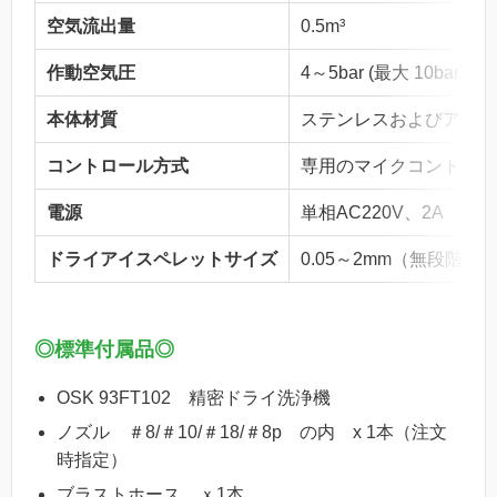
空気流出量
0.5m³
作動空気圧
4～5bar (最大 10bar)
本体材質
ステンレスおよびアルミ
コントロール方式
専用のマイクコントロー
電源
単相AC220V、2A
ドライアイスペレットサイズ
0.05～2mm（無段階調
◎標準付属品◎
OSK 93FT102 精密ドライ洗浄機
ノズル ＃8/＃10/＃18/＃8p の内 x 1本（注文
時指定）
ブラストホース ｘ1本