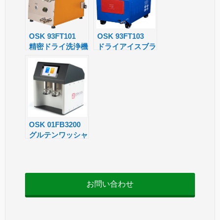
a
n
sl
OSK 93FT101
OSK 93FT103
精密ドライ洗浄機
ドライアイスブラ
at
スター
e
OSK 01FB3200
グルテンワッシャ
ー/グルテン洗
浄・混錬装置
お問い合わせ