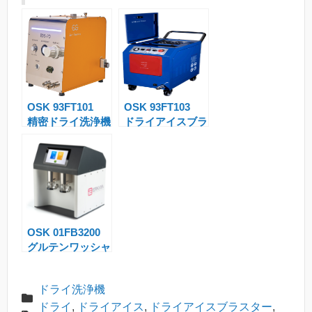
gl
a
m
e
g
s
Tr
e
a
n
OSK 93FT101
OSK 93FT103
sl
精密ドライ洗浄機
ドライアイスブラ
at
スター
e
OSK 01FB3200
グルテンワッシャ
ー/グルテン洗
浄・混錬装置
ドライ洗浄機
ドライ
,
ドライアイス
,
ドライアイスブラスター
,