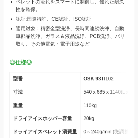
ペレットの流れをスマートに制御し、優れた耐久
性を確保。
認証:国際特許、CE認証、ISO認証
適用対象：精密金型洗浄、長時間連続洗浄、自動
車部品洗浄、ガラス＆液晶洗浄、PCB洗浄、バリ
取り、その他電気・電子用途など
◎仕様◎
型番
OSK 93TI102
寸法
540 x 685 x 1140(L x
重量
110kg
ドライアイスホッパー容量
20kg
ドライアイスペレット消費量
0～240g/min (微調整可能