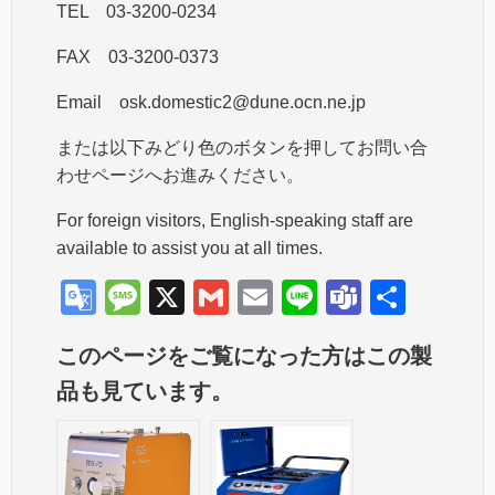
TEL 03-3200-0234
FAX 03-3200-0373
Email osk.domestic2@dune.ocn.ne.jp
または以下みどり色のボタンを押してお問い合
わせページへお進みください。
For foreign visitors, English-speaking staff are
available to assist you at all times.
G
M
X
G
E
Li
T
共
o
e
m
m
n
e
有
このページをご覧になった方はこの製
o
ss
ail
ail
e
a
品も見ています。
gl
a
m
e
g
s
Tr
e