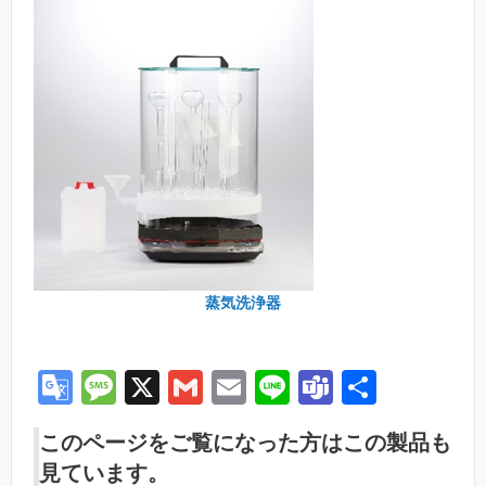
蒸気洗浄器
G
M
X
G
E
Li
T
共
o
e
m
m
n
e
有
このページをご覧になった方はこの製品も
o
ss
ail
ail
e
a
見ています。