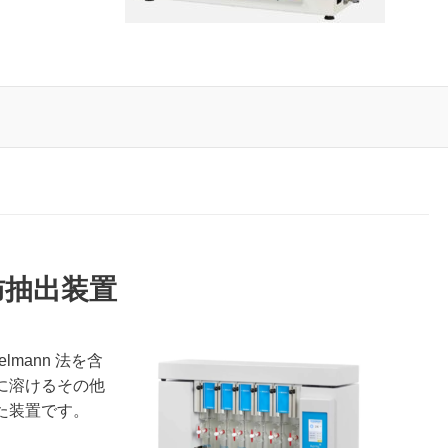
 脂肪抽出装置
lmann 法を含
に溶けるその他
た装置です。