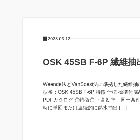
2023.06.12
OSK 45SB F-6P 繊維
Weende法とVanSoest法に準拠した繊維
型番：OSK 45SB F-6P 特徴 仕様 標準付
PDFカタログ ◎特徴◎ ・高効率 同一条
時に単回または連続的に熱水抽出 […]