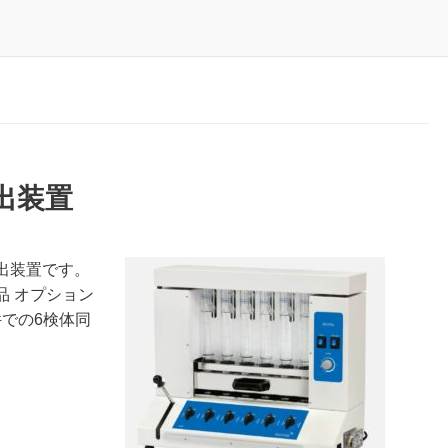
抽出装置
抽出装置です。
属品 オプション
件での6検体同