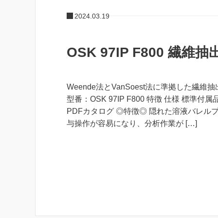
2024.03.19
OSK 97IP F800 繊維
Weende法とVanSoest法に準拠した繊維
型番：OSK 97IP F800 特徴 仕様 標準付
PDFカタログ ◎特徴◎ 隠れた溶液バレル
与操作が容易になり、分析作業が […]