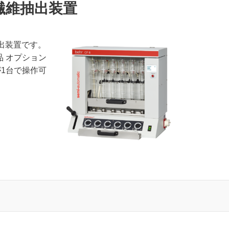
自動繊維抽出装置
抽出装置です。
属品 オプション
が1台で操作可