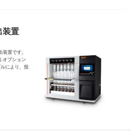
抽出装置
抽出装置です。
属品 オプション
プルにより、投