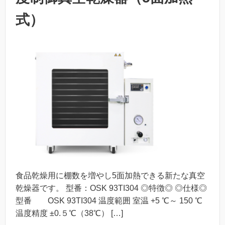
式）
食品乾燥用に棚数を増やし5面加熱できる新たな真空
乾燥器です。 型番：OSK 93TI304 ◎特徴◎ ◎仕様◎
型番 OSK 93TI304 温度範囲 室温 +5 ℃～ 150 ℃
温度精度 ±0.５℃（38℃） […]