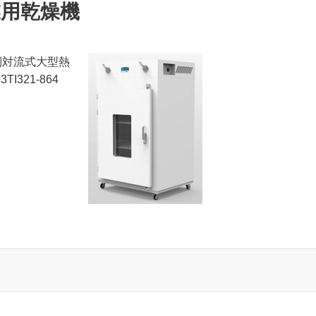
産業用乾燥機
制対流式大型熱
3TI321-864