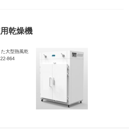
産業用乾燥機
した大型熱風乾
TI322-864