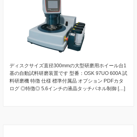
ディスクサイズ直径300mmの大型研磨用ホイール台1
基の自動試料研磨装置です 型番：OSK 97UO 600A 試
料研磨機 特徴 仕様 標準付属品 オプション PDFカタ
ログ ◎特徴◎ 5.6インチの液晶タッチパネル制御 […]