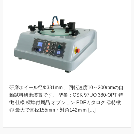
研磨ホイール径Φ381mm 、回転速度10～200rpmの自
動試料研磨装置です。 型番：OSK 97UO 380-OPT 特
徴 仕様 標準付属品 オプション PDFカタログ ◎特徴
◎ 最大で直径155mm・対角142ｍｍ […]