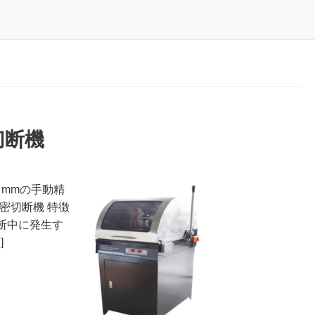
密切断機
 mmの手動精
 精密切断機 特徴
切断中に発生す
]