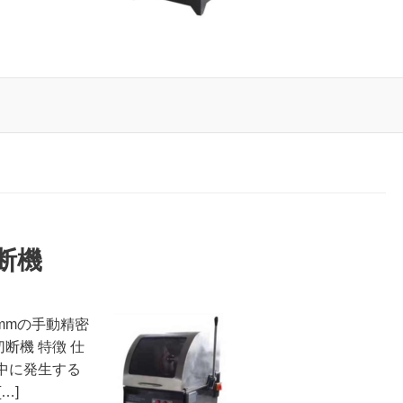
切断機
mmの手動精密
切断機 特徴 仕
断中に発生する
…]