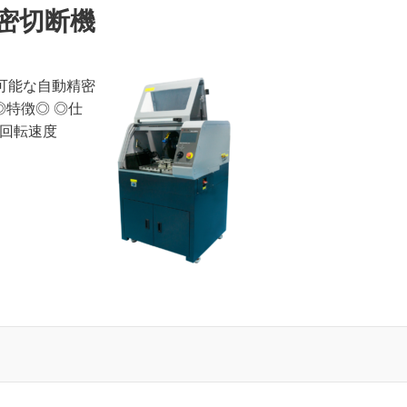
 精密切断機
可能な自動精密
 ◎特徴◎ ◎仕
刃 回転速度