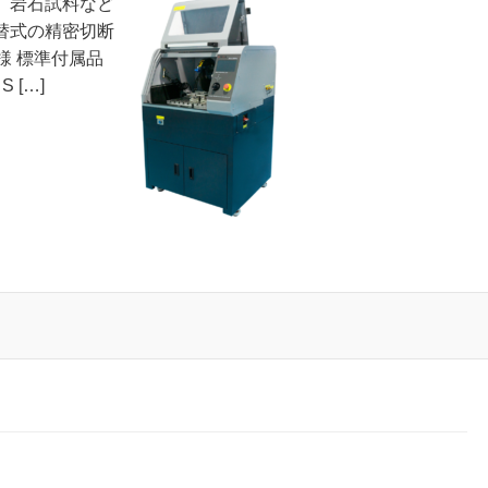
、岩石試料など
替式の精密切断
仕様 標準付属品
 […]