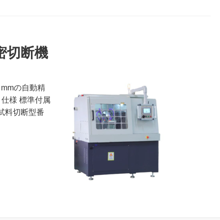
 精密切断機
 mmの自動精
Z 仕様 標準付属
属試料切断型番