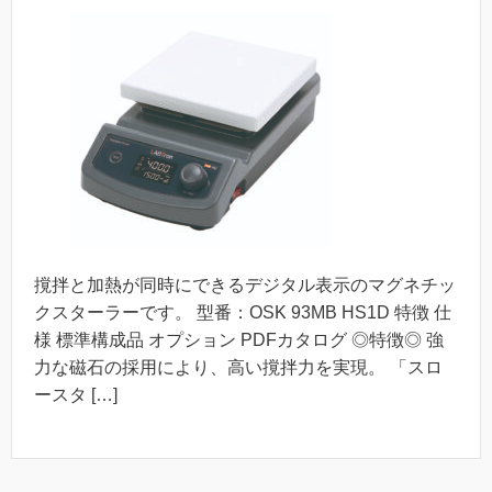
撹拌と加熱が同時にできるデジタル表示のマグネチッ
クスターラーです。 型番：OSK 93MB HS1D 特徴 仕
様 標準構成品 オプション PDFカタログ ◎特徴◎ 強
力な磁石の採用により、高い撹拌力を実現。 「スロ
ースタ […]