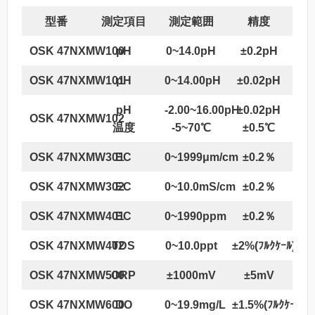
型番
測定項目
測定範囲
精度
OSK 47NXMW100
pH
0~14.0pH
±0.2pH
OSK 47NXMW101
pH
0~14.00pH
±0.02pH
pH
-2.00~16.00pH
±0.02pH
OSK 47NXMW102
温度
-5~70℃
±0.5℃
OSK 47NXMW301
EC
0~1999μm/cm
±0.2％
OSK 47NXMW302
EC
0~10.0mS/cm
±0.2％
OSK 47NXMW401
EC
0~1990ppm
±0.2％
OSK 47NXMW402
TDS
0~10.0ppt
±2%(ﾌﾙｸｹｰﾙ)
OSK 47NXMW500
ORP
±1000mV
±5mV
OSK 47NXMW600
DO
0~19.9mg/L
±1.5%(ﾌﾙｸｹｰﾙ)