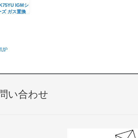
K75YU IGMシ
ーズ ガス置換
ッフル炉
気炉
問い合わせ