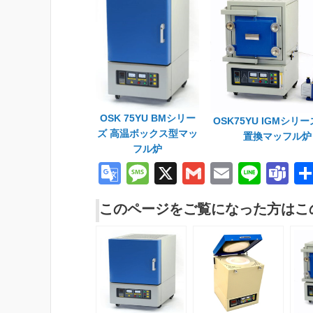
OSK 75YU BMシリー
OSK75YU IGMシリ
ズ 高温ボックス型マッ
置換マッフル炉
フル炉
G
M
X
G
E
Li
T
o
e
m
m
n
e
このページをご覧になった方はこ
o
ss
ail
ail
e
a
gl
a
m
e
g
s
Tr
e
a