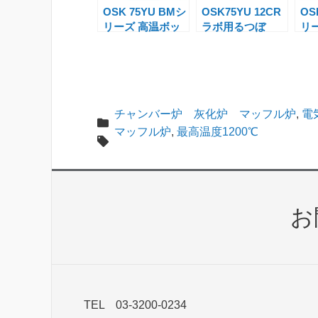
n
OSK 75YU BMシ
OSK75YU 12CR
OS
リーズ 高温ボッ
ラボ用るつぼ
リ
sl
クス型マッフル
炉
マ
at
炉
e
チャンバー炉 灰化炉 マッフル炉
,
電
マッフル炉
,
最高温度1200℃
お
TEL 03-3200-0234