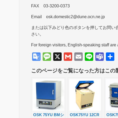
FAX 03-3200-0373
Email osk.domestic2@dune.ocn.ne.jp
または以下みどり色のボタンを押してお問い
さい。
For foreign visitors, English-speaking staff are 
G
M
X
G
E
Li
T
o
e
m
m
n
e
このページをご覧になった方はこの
o
ss
ail
ail
e
a
gl
a
m
e
g
s
Tr
e
a
n
OSK 75YU BMシ
OSK75YU 12CR
OSK7