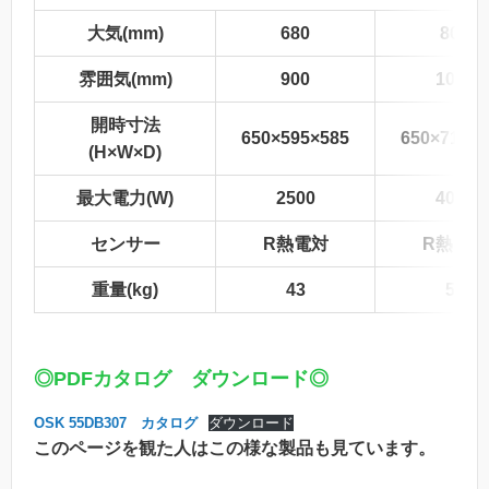
大気(mm)
680
800
雰囲気(mm)
900
1020
開時寸法
650×595×585
650×715×5
(H×W×D)
最大電力(W)
2500
4000
センサー
R熱電対
R熱電対
重量(kg)
43
51
◎PDFカタログ ダウンロード◎
OSK 55DB307 カタログ
ダウンロード
このページを観た人はこの様な製品も見ています。