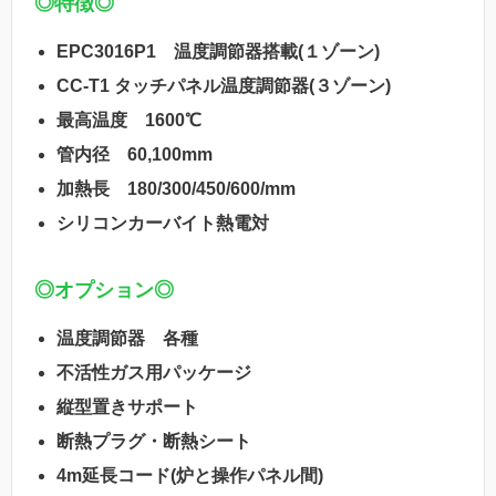
◎特徴◎
EPC3016P1 温度調節器搭載(１ゾーン)
CC-T1 タッチパネル温度調節器(３ゾーン)
最高温度 1600℃
管内径 60,100mm
加熱長 180/300/450/600/mm
シリコンカーバイト熱電対
◎オプション◎
温度調節器 各種
不活性ガス用パッケージ
縦型置きサポート
断熱プラグ・断熱シート
4m延長コード(炉と操作パネル間)