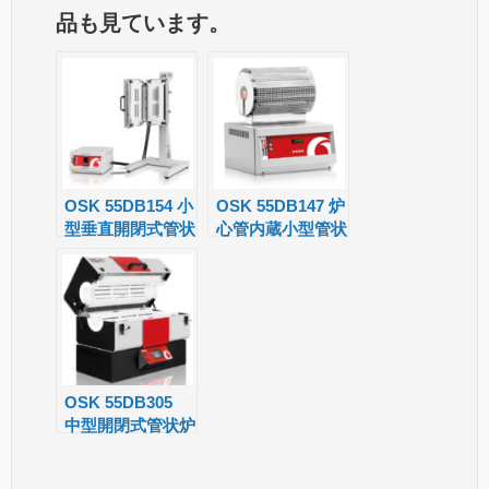
品も見ています。
gl
a
m
e
g
s
Tr
e
a
n
sl
OSK 55DB154 小
OSK 55DB147 炉
型垂直開閉式管状
心管内蔵小型管状
at
炉 EVT/EVZ
炉 MTF
e
OSK 55DB305
中型開閉式管状炉