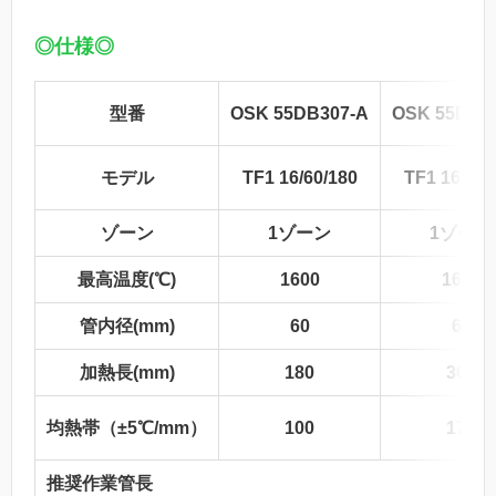
◎仕様◎
型番
OSK 55DB307-A
OSK 55DB3
モデル
TF1 16/60/180
TF1 16/60/
ゾーン
1ゾーン
1ゾーン
最高温度(℃)
1600
1600
管内径(mm)
60
60
加熱長(mm)
180
300
均熱帯（±5℃/mm）
100
175
推奨作業管長