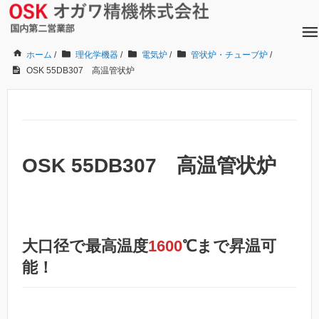
ホーム
/
理化学機器
/
電気炉
/
管状炉・チューブ炉
/
OSK 55DB307 高温管状炉
OSK 55DB307 高温管状炉
大口径で最高温度
1600
℃まで昇温可
能
！