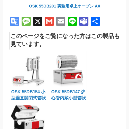
OSK 55DB201 実験用卓上オーブン AX
G
M
X
G
E
Li
T
共
o
e
m
m
n
e
有
このページをご覧になった方はこの製品も
o
ss
ail
ail
e
a
見ています。
gl
a
m
e
g
s
Tr
e
a
n
OSK 55DB154 小
OSK 55DB147 炉
sl
型垂直開閉式管状
心管内蔵小型管状
at
炉 EVT/EVZ
炉 MTF
e