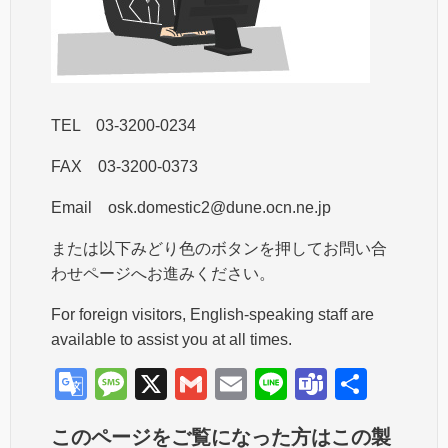
TEL 03-3200-0234
FAX 03-3200-0373
Email osk.domestic2@dune.ocn.ne.jp
または以下みどり色のボタンを押してお問い合
わせページへお進みください。
For foreign visitors, English-speaking staff are
available to assist you at all times.
G
M
X
G
E
Li
T
共
o
e
m
m
n
e
有
このページをご覧になった方はこの製
o
ss
ail
ail
e
a