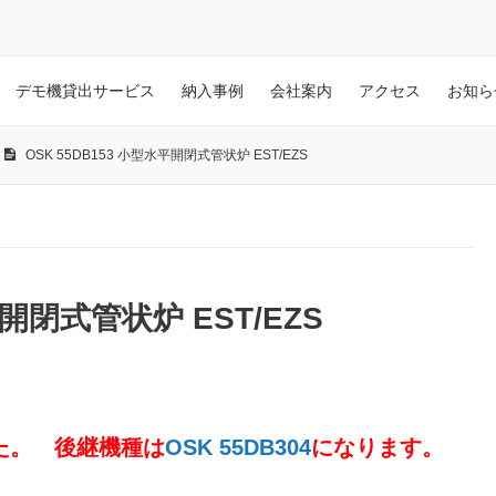
デモ機貸出サービス
納入事例
会社案内
アクセス
お知ら
OSK 55DB153 小型水平開閉式管状炉 EST/EZS
平開閉式管状炉 EST/EZS
た。 後継機種は
OSK 55DB304
になります。