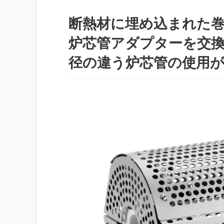
断熱材に埋め込まれた
炉芯管アダプターを交
径の違う炉芯管の使用