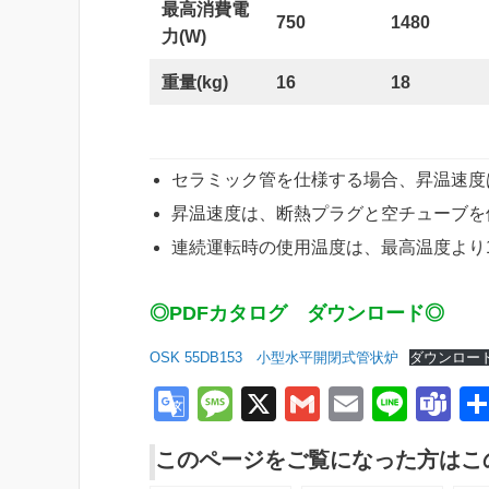
最高消費電
750
1480
力(W)
重量(kg)
16
18
セラミック管を仕様する場合、昇温速度は
昇温速度は、断熱プラグと空チューブを
連続運転時の使用温度は、最高温度より
◎PDFカタログ ダウンロード◎
OSK 55DB153 小型水平開閉式管状炉
ダウンロー
G
M
X
G
E
Li
T
o
e
m
m
n
e
このページをご覧になった方はこ
o
ss
ail
ail
e
a