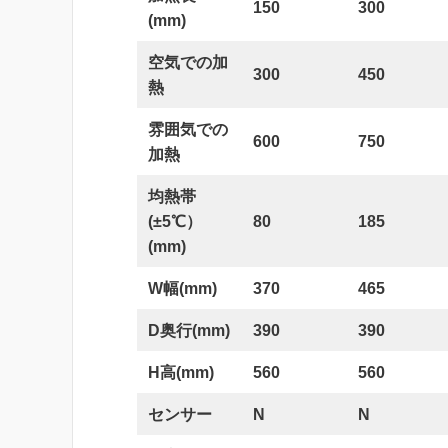
150
300
(mm)
空気での加
300
450
熱
雰囲気での
600
750
加熱
均熱帯
(±5℃）
80
185
(mm)
W幅(mm)
370
465
D奥行(mm)
390
390
H高(mm)
560
560
センサー
N
N