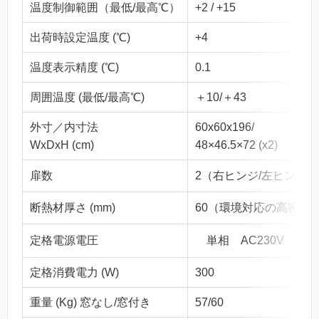
温度制御範囲（最低/最高℃）
+2 / +15
出荷時設定温度 (℃)
+4
温度表示精度 (℃)
0.1
周囲温度 (最低/最高℃)
＋10/＋43
外寸／内寸法
60x60x196/
WxDxH (cm)
48×46.5×72 (x2)
扉数
2（右ヒンジ/左ヒンジ
断熱材厚さ (mm)
60（環境対応の高密度
定格電源電圧
単相 AC230V 50
定格消費電力 (W)
300
重量 (Kg) 窓なし/窓付き
57/60