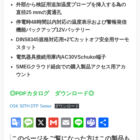
外部から検証用追加温度プローブを挿入する為の
直径25 mmの貫通孔
停電時48時間以内対応の温度表示および警報発信
機能バックアップ12Vバッテリー
DIN58345規格対応用+2℃カットオフ安全用サーモ
スタット
電気器具接続用庫内AC30VSchuko端子
SMEGクラウド経由での購入製品アクセス用アカ
ウント
◎PDFカタログ ダウンロード◎
OSK 50TH DTP Series
ダウンロード
G
M
X
G
E
Li
T
共
o
e
m
m
n
e
有
このページをご覧になった方はこの製品も