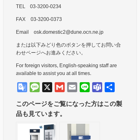
TEL 03-3200-0234
FAX 03-3200-0373
Email osk.domestic2@dune.ocn.ne.jp
または以下みどり色のボタンを押してお問い合
わせページへお進みください。
For foreign visitors, English-speaking staff are
available to assist you at all times.
G
M
X
G
E
Li
T
共
o
e
m
m
n
e
有
このページをご覧になった方はこの製
o
ss
ail
ail
e
a
品も見ています。
gl
a
m
e
g
s
Tr
e