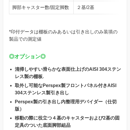
脚部キャスター数/固定脚数
２基/2基
*印付データは棚板のみあるいは引き出しのみ装填の
製品での測定値
◎オプション◎
清掃しやすい滑らかな表面仕上げのAISI 304ステン
レス製の棚板.
取外し可能なPerspex製フロントパネル付きAISI
304ステンレス製引き出し
Perspex製の引き出し内整理用デバイダー（仕切
版）
移動の際に役立つ４基のキャスターおよび2基の固
定具のついた底面脚部組品