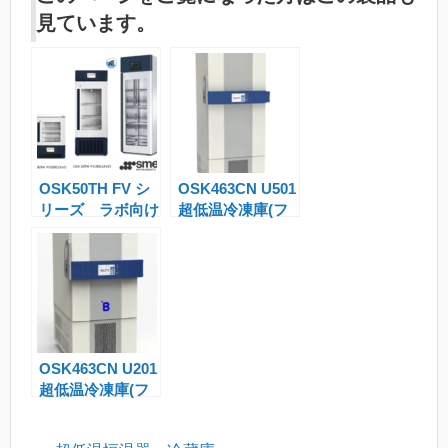
o
ss
ail
ail
e
a
見ています。
gl
a
m
e
g
s
Tr
e
a
n
OSK50TH FV シ
OSK463CN U501
sl
リーズ ラボ向け
超低温冷凍庫(フ
at
業務用冷蔵庫
リーザー)
e
OSK463CN U201
超低温冷凍庫(フ
リーザー)