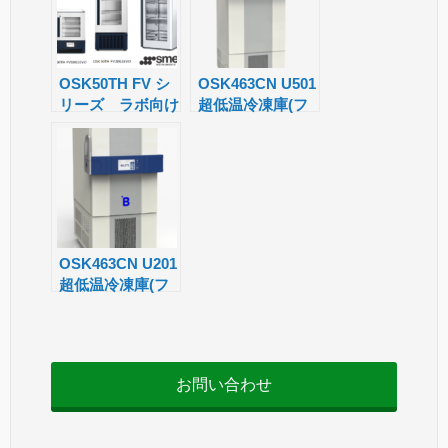
a
n
sl
OSK50TH FV シ
OSK463CN U501
リーズ ラボ向け
超低温冷凍庫(フ
at
業務用冷蔵庫
リーザー)
e
OSK463CN U201
超低温冷凍庫(フ
リーザー)
お問い合わせ