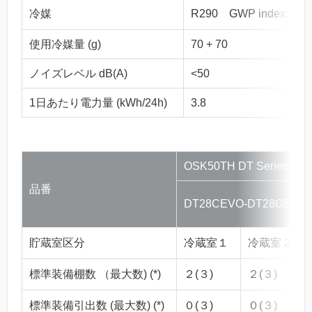
冷媒
R290 GWP inde
使用冷媒量 (g)
70 + 70
ノイズレベル dB(A)
<50
1日あたり電力量 (kWh/24h)
3.8
OSK50TH DT Series
品番
DT28CEVO-DT28GEVO
貯蔵室区分
冷蔵室１
冷蔵室２
標準装備棚数 （最大数) (*)
２(３)
２(３)
標準装備引出数 (最大数) (*)
０(３)
０(３)