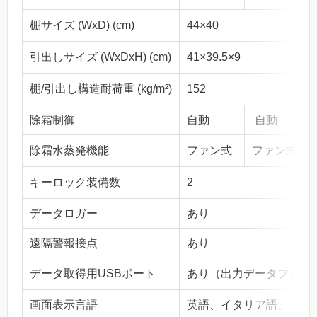
棚サイズ (WxD) (cm)
44×40
引出しサイズ (WxDxH) (cm)
41×39.5×9
棚/引出し構造耐荷重 (kg/m²)
152
除霜制御
自動
自動
除霜水蒸発機能
ファン式
ファン式
キーロック装備数
2
データロガー
あり
遠隔警報接点
あり
データ取得用USBポート
あり（出力データフォーマ
画面表示言語
英語、イタリア語、フラ