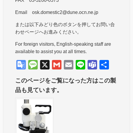
FAX 03-3200-0373
Email osk.domestic2@dune.ocn.ne.jp
または以下みどり色のボタンを押してお問い合
わせページへお進みください。
For foreign visitors, English-speaking staff are
available to assist you at all times.
G
M
X
G
E
Li
T
共
o
e
m
m
n
e
有
このページをご覧になった方はこの製
o
ss
ail
ail
e
a
品も見ています。
gl
a
m
e
g
s
Tr
e
a
n