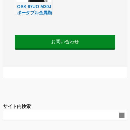
sl
OSK 97UO M30J
ポータブル金属顕
at
微鏡
e
お問い合わせ
サイト内検索