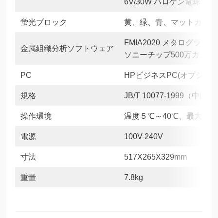
6V/30W ハロゲン電球で
蛍光ブロック
黄、緑、青、マットカラー
FMIA2020 メタログラ
金属組織分析ソフトウェア
ソニーチップ500万カメラ
PC
HPビジネスPC(オプション
規格
JB/T 10077-1999（中
操作環境
温度５℃～40℃、最大湿度
電源
100V-240V
寸法
517X265X329mm
重量
7.8kg