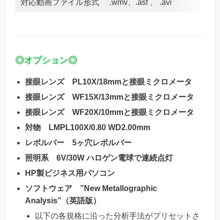
対応動画ファイル形式
.wmv、.asf 、 .avi
◎オプション◎
接眼レンズ PL10X/18mmと接眼ミクロメータ
接眼レンズ WF15X/13mmと接眼ミクロメータ
接眼レンズ WF20X/10mmと接眼ミクロメータ
対物 LMPL100X/0.80 WD2.00mm
レボルバー 5ヶ穴レボルバー
照明系 6V/30W ハロゲン電球で連続点灯
HP製ビジネス用パソコン
ソフトウェア ”New Metallographic
Analysis”（英語版）
以下の各規格に沿った分析手法がプリセットさ