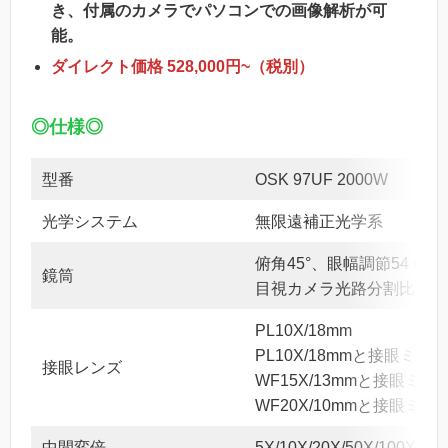
き、付属のカメラでパソコンでの画像解析が可
能。
ダイレクト価格 528,000円~（税別）
◎仕様◎
型番
OSK 97UF 2000W
光学システム
無限遠補正光学系
俯角45°、眼幅調節54 mm～
鏡筒
目視カメラ光路分割比80％
PL10X/18mm
PL10X/18mmと接眼ミク
接眼レンズ
WF15X/13mmと接眼ミ
WF20X/10mmと接眼ミ
中間変倍
5X/10X/20X/50X/100X