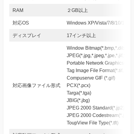
RAM
２GB以上
対応OS
Windows XP/Vista/7/8/10/11
ディスプレイ
17インチ以上
Window Bitmap(*.bmp,*.dib,*.rle
JPEG(*.jpg,*.jpeg,*.jpe,*.jif,*.jfif)
Portable Network Graphics(*.pn
Tag Image File Format(*.tif, *.tiff)
Compuserve GIF (*.gif)
対応画像ファイル形式
PCX(*.pcx)
Targa(*.tga)
JBIG(*.jbg)
JPEG 2000 Standard(*.jp2)
JPEG 2000 Codestream(*.j2k)
ToupView File Type(*.tft)