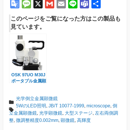
G
M
X
G
E
Li
T
共
o
e
m
m
n
e
有
このページをご覧になった方はこの製品も
o
ss
ail
ail
e
a
見ています。
gl
a
m
e
g
s
Tr
e
a
n
OSK 97UO M30J
sl
ポータブル金属顕
at
微鏡
e
光学倒立金属顕微鏡
5WのLED照明
,
JB/T 10077-1999
,
microscope
,
倒
立金属顕微鏡
,
光学顕微鏡
,
大型ステージ
,
左右両側調
整
,
微調整精度0.002mm
,
顕微鏡
,
高輝度