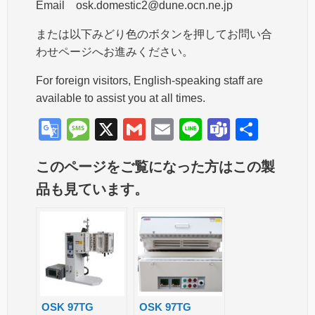
Email osk.domestic2@dune.ocn.ne.jp
または以下みどり色のボタンを押してお問い合
わせページへお進みください。
For foreign visitors, English-speaking staff are
available to assist you at all times.
G
M
X
G
E
Li
T
共
o
e
m
m
n
e
有
このページをご覧になった方はこの製
o
ss
ail
ail
e
a
品も見ています。
gl
a
m
e
g
s
Tr
e
a
n
sl
OSK 97TG
OSK 97TG