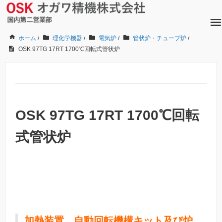
ホーム
/
理化学機器
/
電気炉
/
管状炉・チューブ炉
/
OSK 97TG 17RT 1700℃回転式管状炉
OSK 97TG 17RT 1700℃回転
式管状炉
加熱装置、自動回転機構キット及び炉