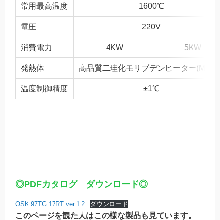
常用最高温度
1600℃
電圧
220V
消費電力
4KW
5KW
発熱体
高品質二珪化モリブデンヒーター(MoSi2
温度制御精度
±1℃
◎PDFカタログ ダウンロード◎
OSK 97TG 17RT ver.1.2
ダウンロード
このページを観た人はこの様な製品も見ています。