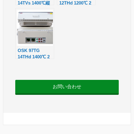
14TVs 1400℃縦
12THd 1200℃ 2
at
型管状炉
ゾーン横型管状
e
炉
OSK 97TG
14THd 1400℃ 2
ゾーン横型管状
炉
お問い合わせ