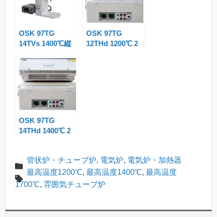
a
n
OSK 97TG
OSK 97TG
sl
14TVs 1400℃縦
12THd 1200℃ 2
at
型管状炉
ゾーン横型管状
炉
e
OSK 97TG
14THd 1400℃ 2
ゾーン横型管状
炉
管状炉・チューブ炉
,
電気炉
,
電気炉・加熱器
最高温度1200℃
,
最高温度1400℃
,
最高温度
1700℃
,
雰囲気チューブ炉