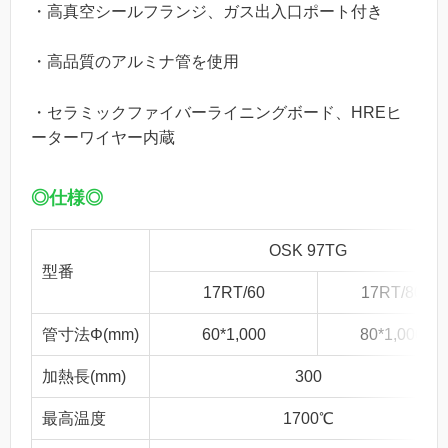
・高真空シールフランジ、ガス出入口ポート付き
・高品質のアルミナ管を使用
・セラミックファイバーライニングボード、HREヒ
ーターワイヤー内蔵
◎仕様◎
OSK 97TG
型番
17RT/60
17RT/80
管寸法Φ(mm)
60*1,000
80*1,000
加熱長(mm)
300
最高温度
1700℃