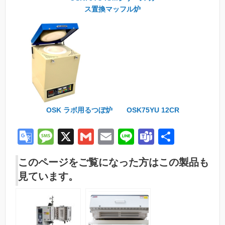
ス置換マッフル炉
OSK ラボ用るつぼ炉 OSK75YU 12CR
G
M
X
G
E
Li
T
共
o
e
m
m
n
e
有
このページをご覧になった方はこの製品も
o
ss
ail
ail
e
a
見ています。
gl
a
m
e
g
s
Tr
e