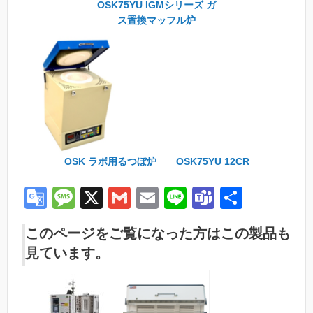
OSK75YU IGMシリーズ ガ
ス置換マッフル炉
OSK ラボ用るつぼ炉 OSK75YU 12CR
G
M
X
G
E
Li
T
共
o
e
m
m
n
e
有
このページをご覧になった方はこの製品も
o
ss
ail
ail
e
a
見ています。
gl
a
m
e
g
s
Tr
e