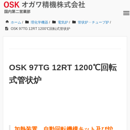
ホーム
/
理化学機器
/
電気炉
/
管状炉・チューブ炉
/
OSK 97TG 12RT 1200℃回転式管状炉
OSK 97TG 12RT 1200℃回転
式管状炉
加熱装置、自動回転機構キット及び炉