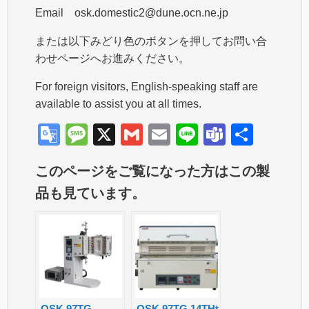
Email osk.domestic2@dune.ocn.ne.jp
または以下みどり色のボタンを押してお問い合
わせページへお進みください。
For foreign visitors, English-speaking staff are
available to assist you at all times.
G
M
X
G
E
Li
T
共
o
e
m
m
n
e
有
このページをご覧になった方はこの製
o
ss
ail
ail
e
a
品も見ています。
gl
a
m
e
g
s
Tr
e
a
n
OSK 97TG
OSK 97TG 14THt