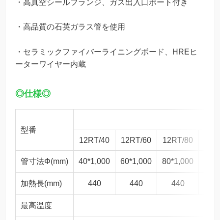
・高真空シールフランジ、ガス出入口ポート付き
・高品質の石英ガラス管を使用
・セラミックファイバーライニングボード、HREヒ
ーターワイヤー内蔵
◎仕様◎
OS
型番
12RT/40
12RT/60
12RT/80
12R
管寸法Φ(mm)
40*1,000
60*1,000
80*1,000
100*
加熱長(mm)
440
440
440
4
最高温度