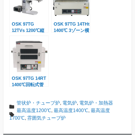
a
n
OSK 97TG
OSK 97TG 14THt
sl
12TVs 1200℃縦
1400℃ 3ゾーン横
at
型管状炉
型管状炉
e
OSK 97TG 14RT
1400℃回転式管
状炉
管状炉・チューブ炉
,
電気炉
,
電気炉・加熱器
最高温度1200℃
,
最高温度1400℃
,
最高温度
1700℃
,
雰囲気チューブ炉