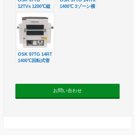
sl
12TVs 1200℃縦
1400℃ 3ゾーン横
at
型管状炉
型管状炉
e
OSK 97TG 14RT
1400℃回転式管
状炉
お問い合わせ