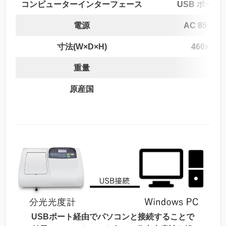
コンピューターインターフェース
USB ポート
電源
AC 85~250
寸法(W×D×H)
460x355
重量
7.3
原産国
中
USBポート経由でパソコンと接続することで