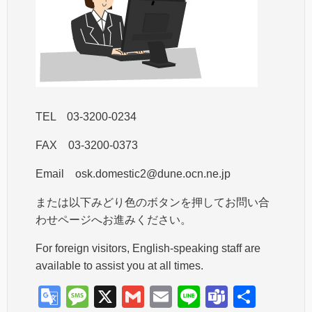
TEL 03-3200-0234
FAX 03-3200-0373
Email osk.domestic2@dune.ocn.ne.jp
または以下みどり色のボタンを押してお問い合
わせページへお進みください。
For foreign visitors, English-speaking staff are
available to assist you at all times.
G
M
X
G
E
Li
T
共