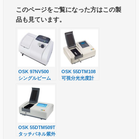
o
e
m
m
n
e
有
このページをご覧になった方はこの製
o
ss
ail
ail
e
a
品も見ています。
gl
a
m
e
g
s
Tr
e
a
n
sl
OSK 97NV500
OSK 55DTM108
シングルビーム
可視分光光度計
at
可視分光光度計
e
OSK 55DTM509T
タッチパネル紫外