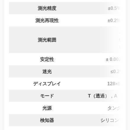
測光精度
±0.5%T（0
測光再現性
±0.2%T（0
-0.3
測光範囲
0-20
0-99
安定性
± 0.002A/
迷光
≤0.2%T
ディスプレイ
128×64 
モード
T（透過），A（吸
光源
タングス
検知器
シリコンフォ