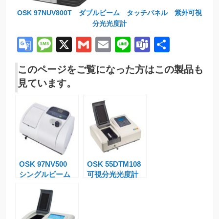
OSK 97NUV800T ダブルビーム タッチパネル 紫外可視
分光光度計
G
M
X
G
E
Li
T
共
o
e
m
m
n
e
有
このページをご覧になった方はこの製品も
o
ss
ail
ail
e
a
見ています。
gl
a
m
e
g
s
Tr
e
a
n
OSK 97NV500
OSK 55DTM108
sl
シングルビーム
可視分光光度計
at
可視分光光度計
e