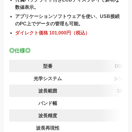
数値表示。
アプリケーションソフトウェアを使い、USB接続
のPC上でデータの管理も可能。
ダイレクト価格 101,000円（税込）
◎仕様◎
型番
OSK 97
光学システム
シング
波長範囲
325-1
バンド幅
4n
波長精度
±2
波長再現性
≦
0.