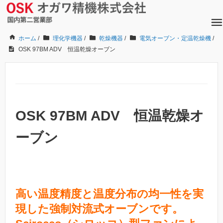
ホーム
/
理化学機器
/
乾燥機器
/
電気オーブン・定温乾燥機
/
OSK 97BM ADV 恒温乾燥オーブン
OSK 97BM ADV 恒温乾燥オ
ーブン
高い温度精度と温度分布の均一性を実
現した強制対流式オーブンです。