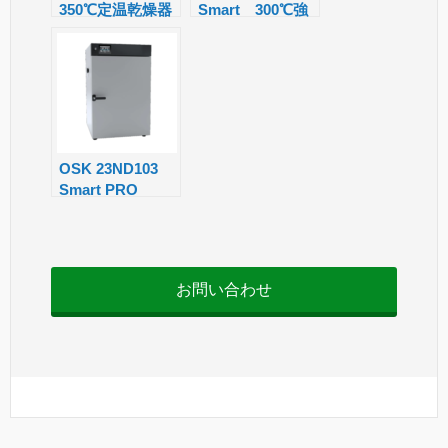
350℃定温乾燥器
Smart 300℃強
at
制循環式定温乾燥
e
器
OSK 23ND103
Smart PRO
300℃自然対流式
定温乾燥器
お問い合わせ