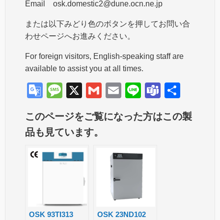
Email osk.domestic2@dune.ocn.ne.jp
または以下みどり色のボタンを押してお問い合
わせページへお進みください。
For foreign visitors, English-speaking staff are
available to assist you at all times.
G
M
X
G
E
Li
T
共
o
e
m
m
n
e
有
このページをご覧になった方はこの製
o
ss
ail
ail
e
a
品も見ています。
gl
a
m
e
g
s
Tr
e
a
n
sl
OSK 93TI313
OSK 23ND102