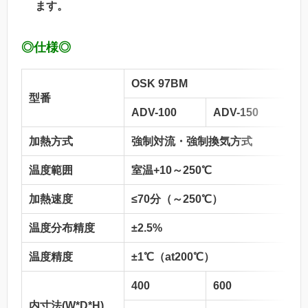
ます。
◎仕様◎
OSK 97BM
型番
ADV-100
ADV-150
加熱方式
強制対流・強制換気方式
温度範囲
室温+10～250℃
加熱速度
≤70分（～250℃）
温度分布精度
±2.5%
温度精度
±1℃（at200℃）
400
600
内寸法(W*D*H)