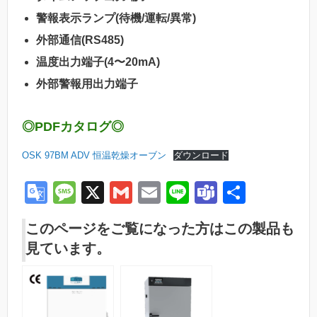
警報表示ランプ(待機/運転/異常)
外部通信(RS485)
温度出力端子(4〜20mA)
外部警報用出力端子
◎PDFカタログ◎
OSK 97BM ADV 恒温乾燥オーブン
ダウンロード
G
M
X
G
E
Li
T
共
o
e
m
m
n
e
有
このページをご覧になった方はこの製品も
o
ss
ail
ail
e
a
見ています。
gl
a
m
e
g
s
Tr
e