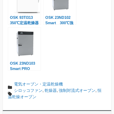
a
n
OSK 93TI313
OSK 23ND102
sl
350℃定温乾燥器
Smart 300℃強
at
制循環式定温乾燥
器
e
OSK 23ND103
Smart PRO
300℃自然対流式
定温乾燥器
電気オーブン・定温乾燥機
シロッコファン
,
乾燥器
,
強制対流式オーブン
,
恒
温乾燥オーブン