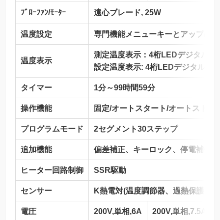
ﾌﾞﾛｰﾌｧﾝ/ﾓｰﾀｰ
遠心ブレード, 25W
温度設定
専門機能メニューキーとアップ/ダ
測定温度表示：4桁LEDデジタル表
温度表示
設定温度表示: 4桁LEDデジタル表
タイマー
1分～99時間59分
操作機能
固定/オートスタート/オートストッ
プログラムモード
2セグメント30ステップ
追加機能
偏差補正、キーロック、停電補償
ヒーター回路制御
SSR駆動
センサー
K熱電対(温度調節器、過熱保護器)
電圧
200V,単相,6A
200V,単相,7.5A