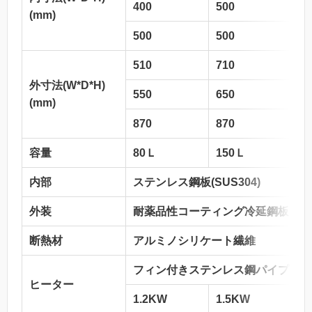
400
500
(mm)
500
500
510
710
外寸法(W*D*H)
550
650
(mm)
870
870
容量
80Ｌ
150Ｌ
内部
ステンレス鋼板(SUS304)
外装
耐薬品性コーティング冷延鋼板
断熱材
アルミノシリケート繊維
フィン付きステンレス鋼パイプヒー
ヒーター
1.2KW
1.5KW