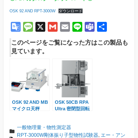
OSK 92 AND RPT-3000W
ダウンロード
G
M
X
G
E
Li
T
共
o
e
m
m
n
e
有
このページをご覧になった方はこの製品も
o
ss
ail
ail
e
a
見ています。
gl
a
m
e
g
s
Tr
e
a
n
OSK 92 AND MB
OSK 50CB RPA
sl
マイクロ天秤
Ultra 密閉型回転
at
式レオメータ
e
一般物理量・物性測定器
RPT-3000W剛体振り子型物性試験器
,
エー・アン