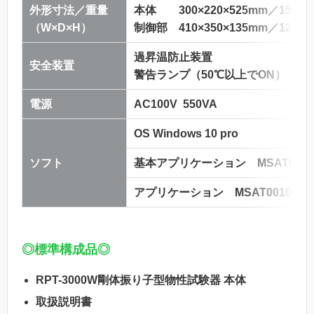
外形寸法／重量
本体 300×220×525mm／15kg
（W×D×H）
制御部 410×350×135mm／12kg
過昇温防止装置
安全装置
警告ランプ（50℃以上でON）
電源
AC100V 550VA
OS Windows 10 pro
ソフト
基本アプリケーション MSAT0001
アプリケーション MSAT0010V2
◎標準構成品◎
RPT-3000W剛体振り子型物性試験器 本体
取扱説明書