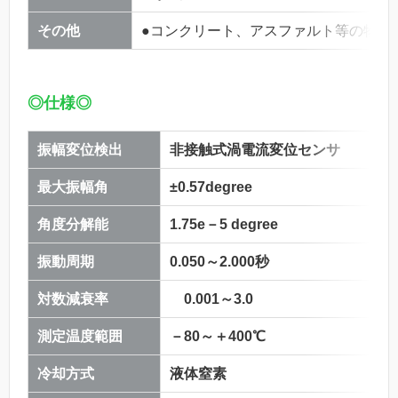
その他
●コンクリート、アスファルト等の物性
◎仕様◎
振幅変位検出
非接触式渦電流変位センサ
最大振幅角
±0.57degree
角度分解能
1.75e－5 degree
振動周期
0.050～2.000秒
対数減衰率
0.001～3.0
測定温度範囲
－80～＋400℃
冷却方式
液体窒素