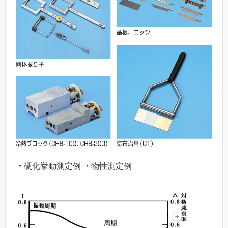
・
硬化挙動測定例
・
物性測定例