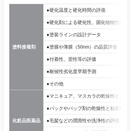
●硬化温度と硬化時間の評価
●硬化剤による硬化性、固化物物性評価
●塗装ラインの設計データ
塗料接着剤
●塗膜や薄膜（50nm）の品質評価
●付着性、歪性等の評価
●耐候性劣化度早期予測
●その他
●マニキュア、マスカラの乾燥性と表面
●パックやパップ剤の乾燥性と粘着性、
化粧品医薬品
●毛髪などの潤滑性や洗浄性の評価