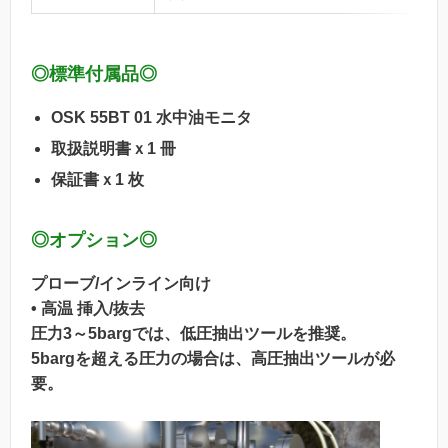
◎標準付属品◎
OSK 55BT 01 水中油モニタ
取扱説明書ｘ1 冊
保証書ｘ1 枚
◎オプション◎
プローブ/インライン向け
• 高温 挿入/抜去
圧力3～5bargでは、低圧抽出ツールを推奨。
5bargを超える圧力の場合は、高圧抽出ツールが必
要。