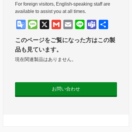
For foreign visitors, English-speaking staff are
available to assist you at all times.
G
M
X
G
E
Li
T
共
o
e
m
m
n
e
有
このページをご覧になった方はこの製
o
ss
ail
ail
e
a
品も見ています。
gl
a
m
現在関連製品はありません。
e
g
s
Tr
e
a
n
お問い合わせ
sl
at
e