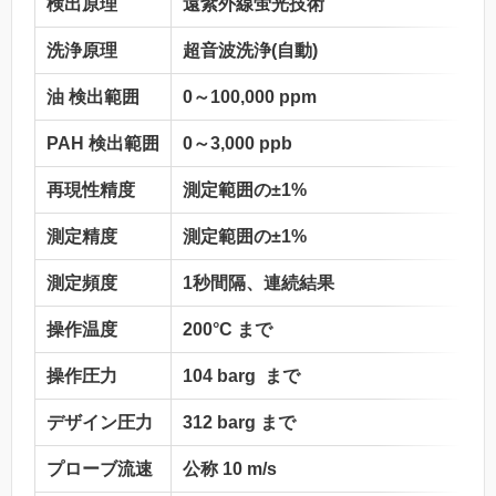
検出原理
遠紫外線蛍光技術
洗浄原理
超音波洗浄(自動)
油 検出範囲
0～100,000 ppm
PAH 検出範囲
0～3,000 ppb
再現性精度
測定範囲の±1%
測定精度
測定範囲の±1%
測定頻度
1秒間隔、連続結果
操作温度
200°C まで
操作圧力
104 barg まで
デザイン圧力
312 barg まで
プローブ流速
公称 10 m/s