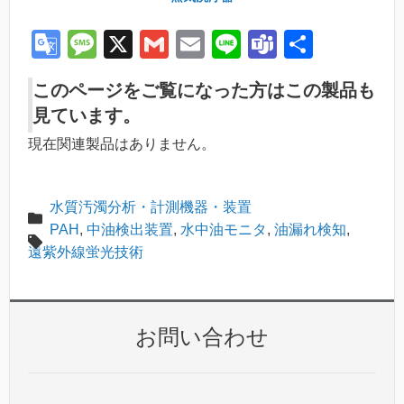
G
M
X
G
E
Li
T
共
o
e
m
m
n
e
有
このページをご覧になった方はこの製品も
o
ss
ail
ail
e
a
見ています。
gl
a
m
現在関連製品はありません。
e
g
s
Tr
e
水質汚濁分析・計測機器・装置
a
PAH
,
中油検出装置
,
水中油モニタ
,
油漏れ検知
,
n
遠紫外線蛍光技術
sl
at
e
お問い合わせ