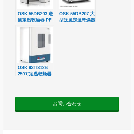
n
sl
OSK 55DB203 送
OSK 55DB207 大
風定温乾燥器 PF
型送風定温乾燥器
at
LGP
e
OSK 93TI312B
250℃定温乾燥器
お問い合わせ