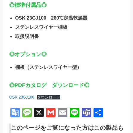
◎標準付属品◎
OSK 23GJ100 280℃定温乾燥器
ステンレスワイヤー棚板
取扱説明書
◎オプション◎
棚板（ステンレスワイヤー型）
◎PDFカタログ ダウンロード◎
OSK 23GJ100
ダウンロード
G
M
X
G
E
Li
T
共
o
e
m
m
n
e
有
このページをご覧になった方はこの製品も
o
ss
ail
ail
e
a