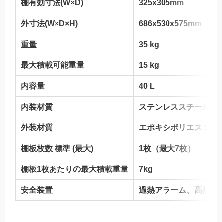
棚有効寸法(W×D)
325x305mm
3
外寸法(W×D×H)
686x530x575mm
74
重量
35 kg
40
最大積載可能重量
15 kg
20
内容量
40 L
60
内装材質
ステンレススチール
外装材質
エポキシポリエステル
棚板枚数 標準 (最大)
1枚（最大7枚）
2
棚板1枚あたりの最大積載重量
7kg
安全装置
過熱アラーム、高熱防