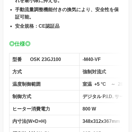
れを最小限に抑える。
手動流量調整機能付きの換気により、安全性を保
証可能。
安全規格：CE認証品
◎仕様◎
型番 OSK 23GJ100
-M40-VF
-M
方式
強制対流式
温度制御範囲
室温 +5 °C ～ 280 °
制御方式
デジタル P.I.D. サ
ヒーター消費電力
800 W
12
内寸法(W×D×H)
348x312x367mm
40