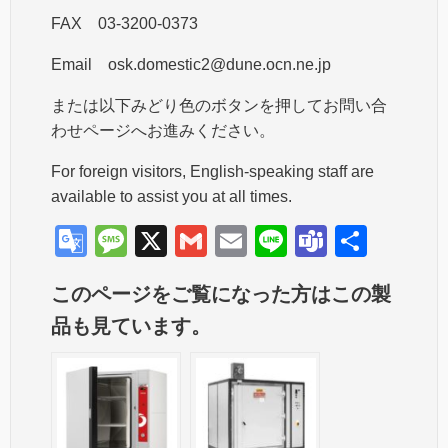
FAX 03-3200-0373
Email osk.domestic2@dune.ocn.ne.jp
または以下みどり色のボタンを押してお問い合
わせページへお進みください。
For foreign visitors, English-speaking staff are
available to assist you at all times.
G
M
X
G
E
Li
T
共
o
e
m
m
n
e
有
このページをご覧になった方はこの製
o
ss
ail
ail
e
a
品も見ています。
gl
a
m
e
g
s
Tr
e
a