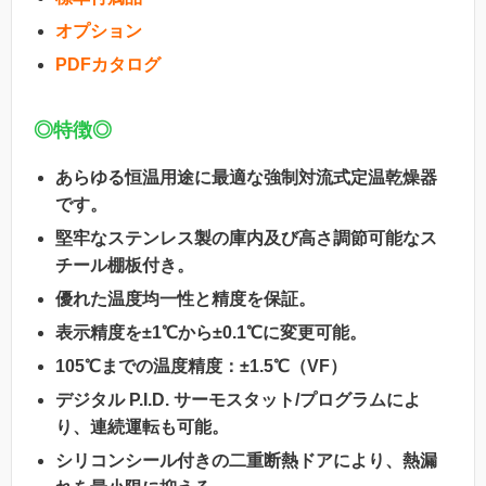
オプション
PDFカタログ
◎特徴◎
あらゆる恒温用途に最適な強制対流式定温乾燥器
です。
堅牢なステンレス製の庫内及び高さ調節可能なス
チール棚板付き。
優れた温度均一性と精度を保証。
表示精度を±1℃から±0.1℃に変更可能。
105℃までの温度精度：±1.5℃（VF）
デジタル P.I.D. サーモスタット/プログラムによ
り、連続運転も可能。
シリコンシール付きの二重断熱ドアにより、熱漏