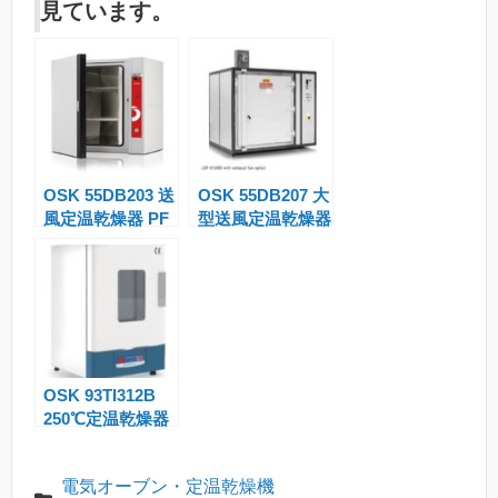
見ています。
gl
a
m
e
g
s
Tr
e
a
n
OSK 55DB203 送
OSK 55DB207 大
sl
風定温乾燥器 PF
型送風定温乾燥器
at
LGP
e
OSK 93TI312B
250℃定温乾燥器
電気オーブン・定温乾燥機