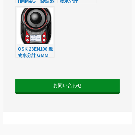
HMM&G 袋詰め
物水分計
at
コーヒー豆、カカ
TwistGrain pro
e
オ豆用水分計
OSK 23EN106 穀
物水分計 GMM
mini
お問い合わせ