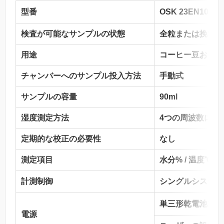
型番
OSK 23EN104 TG
検査が可能なサンプルの状態
全粒または挽いたも
用途
コーヒー豆および
チャンバーへのサンプル投入方法
手動式
サンプルの容量
90ml
湿度測定方法
4つの周波数によ
定期的な校正の必要性
なし
測定項目
水分% / 温度℃
計測制御
シングルシステム
単三形乾電池1.5V×
電源