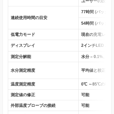
ユーザーの設定によ
77時間 (バック
連続使用時間の目安
54時間 (バック
低電力モード
現在の充電レベル
ディスプレイ
2インチLED バ
測定分解能
水分 – 0.1%、温度 
水分測定精度
平均値と校正値に
温度測定精度
0℃ ～85℃の範囲で
測定値の修正
可能
外部温度プローブの接続
可能