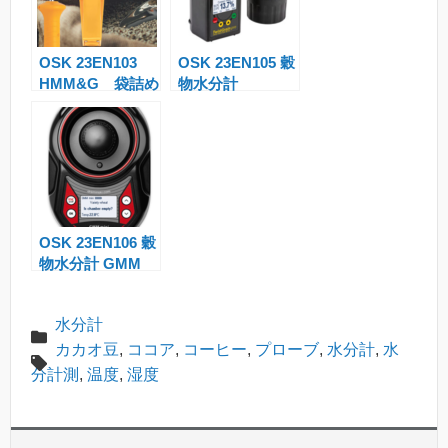
a
n
OSK 23EN103
OSK 23EN105 穀
sl
HMM&G 袋詰め
物水分計
at
コーヒー豆、カカ
TwistGrain pro
オ豆用水分計
e
OSK 23EN106 穀
物水分計 GMM
mini
水分計
カカオ豆
,
ココア
,
コーヒー
,
プローブ
,
水分計
,
水
分計測
,
温度
,
湿度