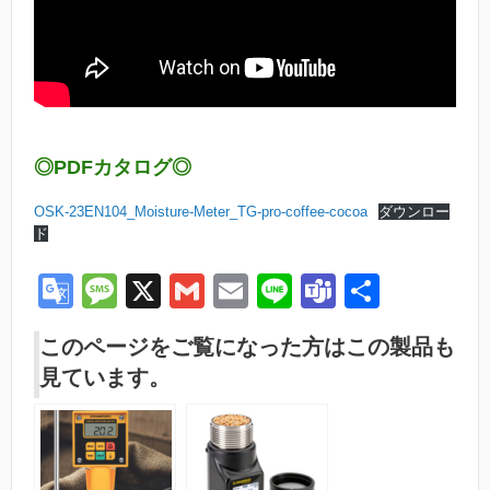
◎PDFカタログ◎
OSK-23EN104_Moisture-Meter_TG-pro-coffee-cocoa
ダウンロー
ド
G
M
X
G
E
Li
T
共
o
e
m
m
n
e
有
このページをご覧になった方はこの製品も
o
ss
ail
ail
e
a
見ています。
gl
a
m
e
g
s
Tr
e