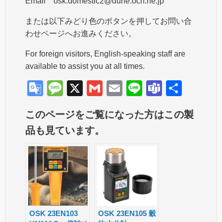
Email osk.domestic2@dune.ocn.ne.jp
または以下みどり色のボタンを押してお問い合
わせページへお進みください。
For foreign visitors, English-speaking staff are
available to assist you at all times.
G
M
X
G
E
Li
T
共
o
e
m
m
n
e
有
このページをご覧になった方はこの製
o
ss
ail
ail
e
a
品も見ています。
gl
a
m
e
g
s
Tr
e
a
n
sl
OSK 23EN103
OSK 23EN105 穀