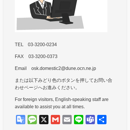
TEL 03-3200-0234
FAX 03-3200-0373
Email osk.domestic2@dune.ocn.ne.jp
または以下みどり色のボタンを押してお問い合
わせページへお進みください。
For foreign visitors, English-speaking staff are
available to assist you at all times.
G
M
X
G
E
Li
T
共
o
e
m
m
n
e
有