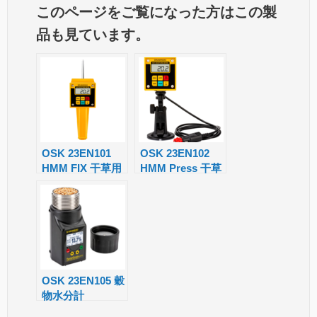
このページをご覧になった方はこの製
o
ss
ail
ail
e
a
品も見ています。
gl
a
m
e
g
s
Tr
e
a
n
sl
OSK 23EN101
OSK 23EN102
HMM FIX 干草用
HMM Press 干草
at
水分計
用水分計
e
OSK 23EN105 穀
物水分計
TwistGrain pro