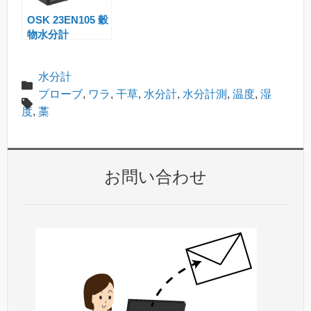
OSK 23EN105 穀
物水分計
TwistGrain pro
水分計
プローブ
,
ワラ
,
干草
,
水分計
,
水分計測
,
温度
,
湿
度
,
藁
お問い合わせ