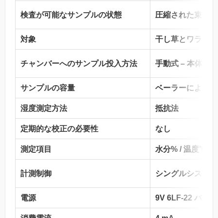
検査が可能なサンプルの状態
圧縮された束、ロ
対象
干し草とワラ
チャンバーへのサンプル投入方法
手動式 – 本体
サンプルの容量
ベーラーによる
湿度測定方法
抵抗法
定期的な校正の必要性
なし
測定項目
水分% / 温度℃
計測制御
シングルシステム
電源
9V 6LF-22 バ