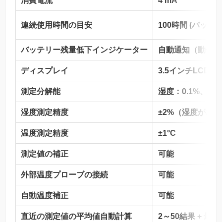
消費電流
4 mA
連続使用時間の目安
100時間 (バッ
バッテリー残量低下インジケーター
自動通知（動作継
ディスプレイ
3.5インチLCD
測定分解能
湿度：0.1%、温度
湿度測定精度
±2%（湿度が20
温度測定精度
±1°C
測定値の補正
可能
外部温度プローブの接続
可能
自動温度補正
可能
直近の測定値の平均値自動計算
2～50結果 + 