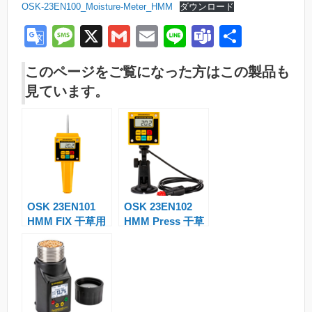
OSK-23EN100_Moisture-Meter_HMM
ダウンロード
G
M
X
G
E
Li
T
共
o
e
m
m
n
e
有
このページをご覧になった方はこの製品も
o
ss
ail
ail
e
a
見ています。
gl
a
m
e
g
s
Tr
e
a
n
OSK 23EN101
OSK 23EN102
sl
HMM FIX 干草用
HMM Press 干草
at
水分計
用水分計
e