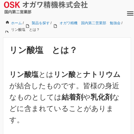
ホーム
/
製品を探す
/
オガワ精機 国内第二営業部 勉強会
/
リン酸塩 とは？
リン酸塩 とは？
リン酸塩
とは
リン酸
と
ナトリウム
が結合したものです。皆様の身近
なものとしては
結着剤
や
乳化剤
な
どに含まれていることがありま
す。