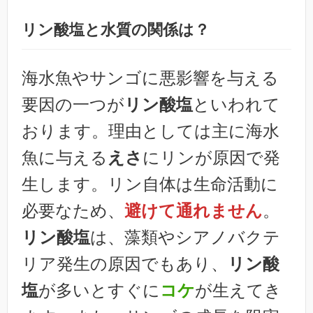
リン酸塩
と
水質の関係は？
海水魚やサンゴに悪影響を与える
要因の一つが
リン酸塩
といわれて
おります。理由としては主に海水
魚に与える
えさ
にリンが原因で発
生します。リン自体は生命活動に
必要なため、
避けて通れません
。
リン酸塩
は、藻類やシアノバクテ
リア発生の原因でもあり、
リン酸
塩
が多いとすぐに
コケ
が生えてき